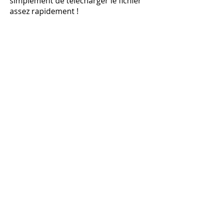
simplement de télécharger le fichier
assez rapidement !
Voici comment télécharger vos
produits numériques (cours ou
démos/ateliers en ligne) :
Après avoir acheté le produit, vous
recevrez un e-mail confirmant votre
achat. Ouvrez-le et appuyez sur le
bouton Télécharger pour
télécharger le fichier avec les liens.