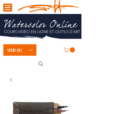
Watercolor Online
COURS VIDÉO EN LIGNE ET OUTILS D'ART
USD ($)