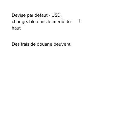
Devise par défaut - USD,
changeable dans le menu du
haut
Des frais de douane peuvent
s'appliquer à l'extérieur du
Canada
ABONNEZ-VOUS À NOTRE
NEWSLETTER