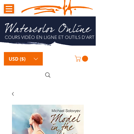
Watercolor Online
COURS VIDÉO EN LIGNE ET OUTILS D'ART
USD ($)