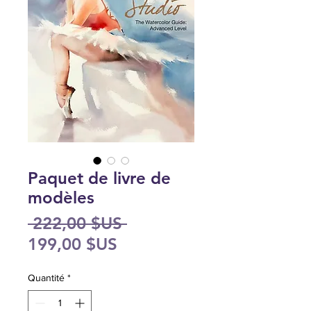
Paquet de livre de
modèles
Prix
 222,00 $US 
Prix
original
199,00 $US
promotionnel
Quantité
*