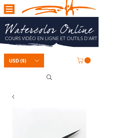
Watercolor Online
COURS VIDÉO EN LIGNE ET OUTILS D'ART
USD ($)