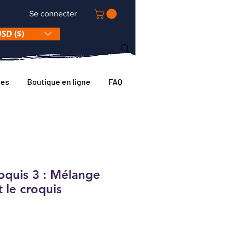
Se connecter
SD ($)
tes
Boutique en ligne
FAQ
roquis 3 : Mélange
t le croquis