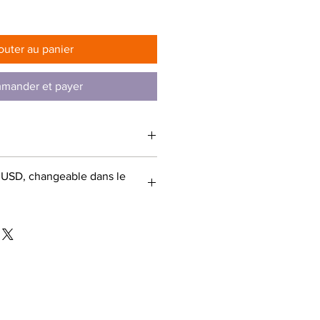
rix
outer au panier
mander et payer
- USD, changeable dans le