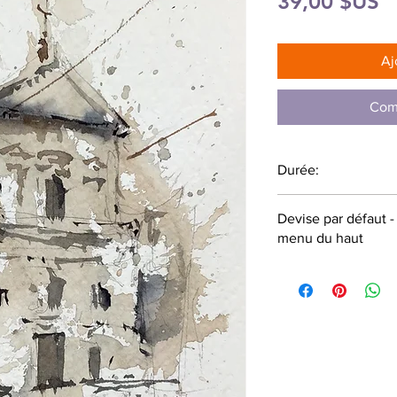
P
39,00 $US
Aj
Com
Durée:
71 minutes
Devise par défaut 
menu du haut