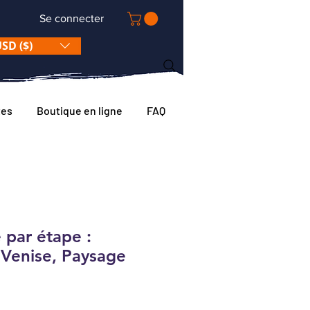
Se connecter
SD ($)
tes
Boutique en ligne
FAQ
 par étape :
Venise, Paysage