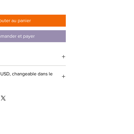
rix
outer au panier
mander et payer
- USD, changeable dans le