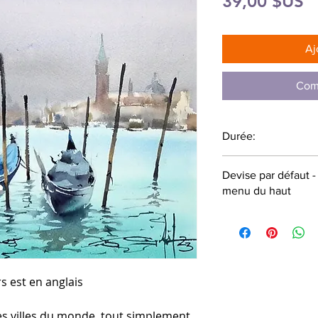
P
39,00 $US
Aj
Com
Durée:
57 minutes
Devise par défaut 
menu du haut
s est en anglais
les villes du monde, tout simplement