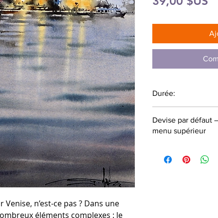
P
39,00 $US
Aj
Com
Durée:
43 minutes
Devise par défaut 
menu supérieur
r Venise, n’est-ce pas ? Dans une
ombreux éléments complexes : le