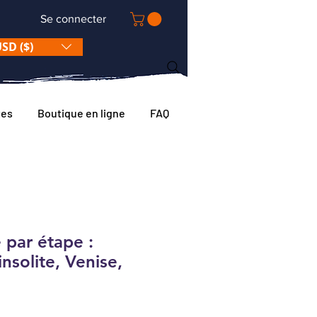
Se connecter
SD ($)
tes
Boutique en ligne
FAQ
 par étape :
nsolite, Venise,