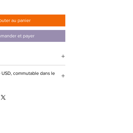
rix
outer au panier
mander et payer
– USD, commutable dans le