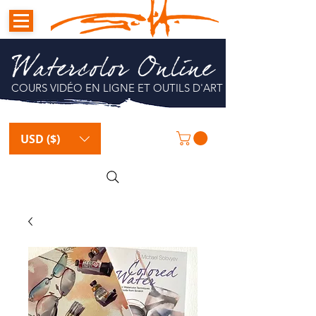
Watercolor Online
COURS VIDÉO EN LIGNE ET OUTILS D'ART
USD ($)